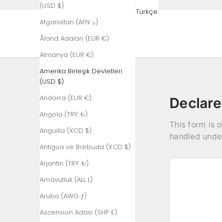
(USD $)
Türkçe
Afganistan (AFN ؋)
Åland Adaları (EUR €)
Almanya (EUR €)
Amerika Birleşik Devletleri
(USD $)
Andorra (EUR €)
Declare
Angola (TRY ₺)
This form is 
Anguilla (XCD $)
handled under
Antigua ve Barbuda (XCD $)
Arjantin (TRY ₺)
Arnavutluk (ALL L)
Aruba (AWG ƒ)
Ascension Adası (SHP £)