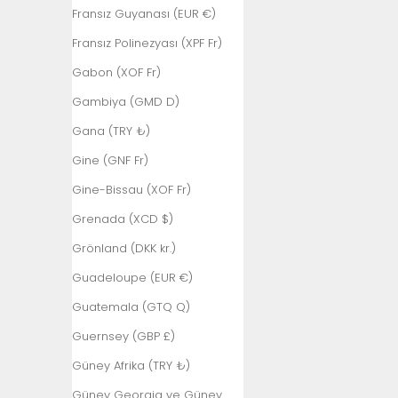
Fransız Guyanası (EUR €)
Fransız Polinezyası (XPF Fr)
Gabon (XOF Fr)
Gambiya (GMD D)
Gana (TRY ₺)
Gine (GNF Fr)
Gine-Bissau (XOF Fr)
Grenada (XCD $)
Grönland (DKK kr.)
Guadeloupe (EUR €)
Guatemala (GTQ Q)
Guernsey (GBP £)
Güney Afrika (TRY ₺)
Güney Georgia ve Güney