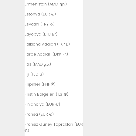
Ermenistan (AMD դր.)
Estonya (EUR €)
Esvatini (TRY ₺)
Etiyopya (ETB Br)
Falkland Adaları (FKP £)
Faroe Adaları (DKK kr.)
Fas (MAD د.م.)
Fiji (FJD $)
Filipinler (PHP ₱)
Filistin Bölgeleri (ILS ₪)
Finlandiya (EUR €)
Fransa (EUR €)
Fransız Güney Toprakları (EUR
€)