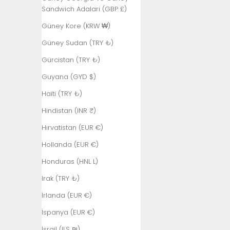
Sandwich Adaları (GBP £)
Güney Kore (KRW ₩)
Güney Sudan (TRY ₺)
Gürcistan (TRY ₺)
Guyana (GYD $)
Haiti (TRY ₺)
Hindistan (INR ₹)
Hırvatistan (EUR €)
Hollanda (EUR €)
Honduras (HNL L)
Irak (TRY ₺)
İrlanda (EUR €)
İspanya (EUR €)
İsrail (ILS ₪)