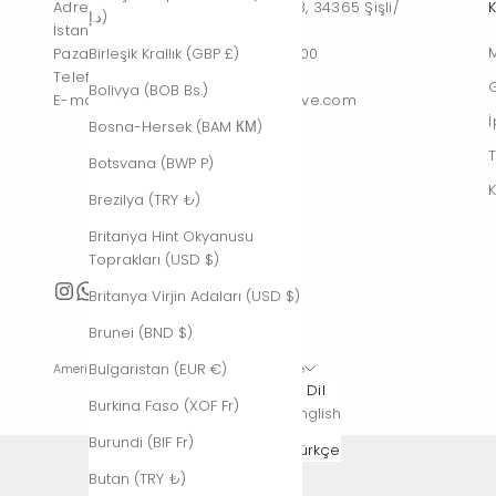
Adres : Teşvikiye, Şakayık Sk. no:43, 34365 Şişli/
د.إ)
İstanbul, Türkiye
Birleşik Krallık (GBP £)
Pazartesi – Cumartesi : 10:00 – 19:00
Telefon : 0542 261 60 30
G
Bolivya (BOB Bs.)
E-mail : contact@thestudiofoxglove.com
İ
Bosna-Hersek (BAM КМ)
Botsvana (BWP P)
K
Brezilya (TRY ₺)
Britanya Hint Okyanusu
Toprakları (USD $)
Britanya Virjin Adaları (USD $)
Brunei (BND $)
Bulgaristan (EUR €)
Amerika Birleşik Devletleri (USD $)
Türkçe
Ülke
Dil
Burkina Faso (XOF Fr)
ABD Küçük
English
Harici Adaları
Burundi (BIF Fr)
Türkçe
(USD $)
Butan (TRY ₺)