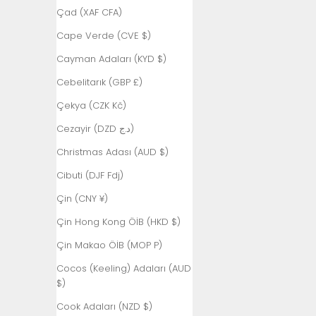
Afganistan
Çad (XAF CFA)
(AFN ؋)
Cape Verde (CVE $)
Åland Adaları
(EUR €)
Cayman Adaları (KYD $)
Almanya (EUR
Cebelitarık (GBP £)
€)
Çekya (CZK Kč)
Amerika
Cezayir (DZD د.ج)
Birleşik
Devletleri
Christmas Adası (AUD $)
(USD $)
Cibuti (DJF Fdj)
Andorra (EUR
€)
Çin (CNY ¥)
Angola (TRY
Çin Hong Kong ÖİB (HKD $)
₺)
Çin Makao ÖİB (MOP P)
Anguilla (XCD
Cocos (Keeling) Adaları (AUD
$)
$)
Antigua ve
Cook Adaları (NZD $)
Barbuda (XCD