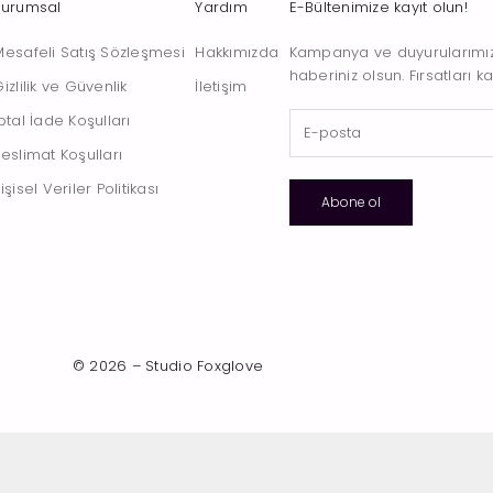
Kurumsal
Yardım
E-Bültenimize kayıt olun!
Mesafeli Satış Sözleşmesi
Hakkımızda
Kampanya ve duyurularımızd
haberiniz olsun. Fırsatları k
izlilik ve Güvenlik
İletişim
ptal İade Koşulları
Teslimat Koşulları
işisel Veriler Politikası
Abone ol
© 2026 – Studio Foxglove