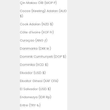
Çin Makao ÖİB (MOP P)
Cocos (Keeling) Adaları (AUD
$)
Cook Adaları (NZD $)
Côte d’Ivoire (XOF Fr)
Curaçao (ANG ƒ)
Danimarka (DKK kr.)
Dominik Cumhuriyeti (DOP $)
Dominika (XCD $)
Ekvador (USD $)
Ekvator Ginesi (XAF CFA)
El Salvador (USD $)
Endonezya (IDR Rp)
Eritre (TRY ₺)