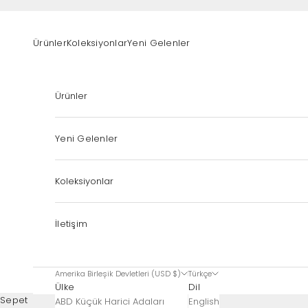
İçeriğe geç
Ürünler
Koleksiyonlar
Yeni Gelenler
Ürünler
Yeni Gelenler
Koleksiyonlar
İletişim
Amerika Birleşik Devletleri (USD $)
Türkçe
Ülke
Dil
Sepet
ABD Küçük Harici Adaları
English