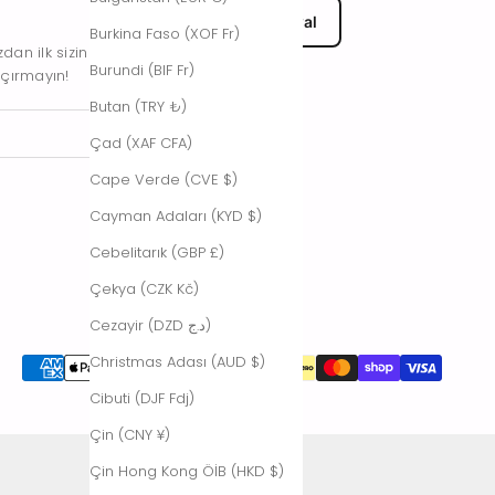
EU Submit Withdrawal
Burkina Faso (XOF Fr)
an ilk sizin
Burundi (BIF Fr)
açırmayın!
Butan (TRY ₺)
Çad (XAF CFA)
Cape Verde (CVE $)
Cayman Adaları (KYD $)
Cebelitarık (GBP £)
Çekya (CZK Kč)
Cezayir (DZD د.ج)
Christmas Adası (AUD $)
Cibuti (DJF Fdj)
Çin (CNY ¥)
Çin Hong Kong ÖİB (HKD $)