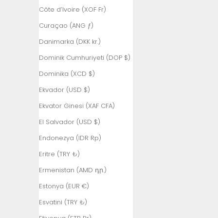
$)
Côte d’Ivoire (XOF Fr)
Arjantin (TRY
Curaçao (ANG ƒ)
₺)
Danimarka (DKK kr.)
Arnavutluk (ALL
Dominik Cumhuriyeti (DOP $)
L)
Dominika (XCD $)
Aruba (AWG ƒ)
Ekvador (USD $)
Ascension
Adası (SHP £)
Ekvator Ginesi (XAF CFA)
Avustralya
El Salvador (USD $)
(AUD $)
Endonezya (IDR Rp)
Avusturya (EUR
Eritre (TRY ₺)
€)
Ermenistan (AMD դր.)
Azerbaycan
(AZN ₼)
Estonya (EUR €)
Bahamalar
Esvatini (TRY ₺)
(BSD $)