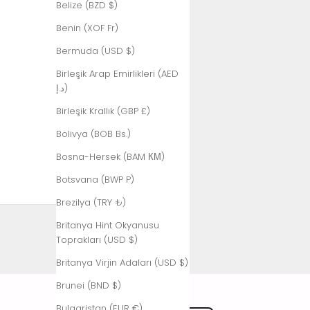
Belize (BZD $)
Benin (XOF Fr)
Bermuda (USD $)
Birleşik Arap Emirlikleri (AED
د.إ)
Birleşik Krallık (GBP £)
Bolivya (BOB Bs.)
Bosna-Hersek (BAM КМ)
Botsvana (BWP P)
Brezilya (TRY ₺)
Britanya Hint Okyanusu
Toprakları (USD $)
Britanya Virjin Adaları (USD $)
Brunei (BND $)
Bulgaristan (EUR €)