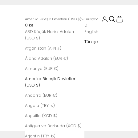
Giriş Yap
Ara
Sepet
Amerika Birleşik Devletleri (USD $)
Türkçe
Ülke
Dil
ABD Küçük Harici Adaları
English
(USD $)
Türkçe
Afganistan (AFN ؋)
Åland Adaları (EUR €)
Almanya (EUR €)
Amerika Birleşik Devletleri
(USD $)
Andorra (EUR €)
Angola (TRY ₺)
Anguilla (XCD $)
Antigua ve Barbuda (XCD $)
Arjantin (TRY ₺)