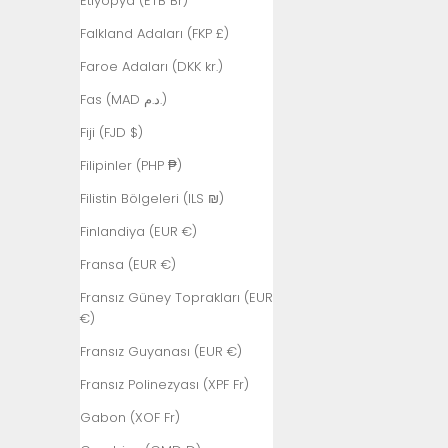
Etiyopya (ETB Br)
Bahreyn (TRY
₺)
Falkland Adaları (FKP £)
Bangladeş
Faroe Adaları (DKK kr.)
(BDT ৳)
Fas (MAD د.م.)
Barbados
Fiji (FJD $)
(BBD $)
Filipinler (PHP ₱)
Batı Sahra
(MAD د.م.)
Filistin Bölgeleri (ILS ₪)
Belarus (TRY
Finlandiya (EUR €)
₺)
Fransa (EUR €)
Belçika (EUR
Fransız Güney Toprakları (EUR
€)
€)
Belize (BZD $)
Fransız Guyanası (EUR €)
Benin (XOF Fr)
Fransız Polinezyası (XPF Fr)
Bermuda
Gabon (XOF Fr)
(USD $)