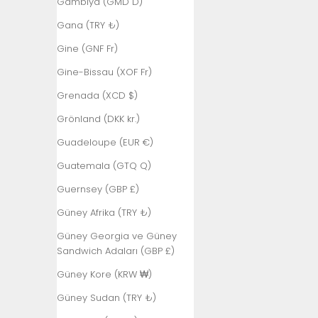
Gambiya (GMD D)
Birleşik Arap
Emirlikleri (AED
Gana (TRY ₺)
د.إ)
Gine (GNF Fr)
Birleşik Krallık
Gine-Bissau (XOF Fr)
(GBP £)
Grenada (XCD $)
Bolivya (BOB
Bs.)
Grönland (DKK kr.)
Bosna-Hersek
Guadeloupe (EUR €)
(BAM КМ)
Guatemala (GTQ Q)
Botsvana
(BWP P)
Guernsey (GBP £)
Brezilya (TRY
Güney Afrika (TRY ₺)
₺)
Güney Georgia ve Güney
Britanya Hint
Sandwich Adaları (GBP £)
Okyanusu
Güney Kore (KRW ₩)
Toprakları
(USD $)
Güney Sudan (TRY ₺)
Britanya Virjin