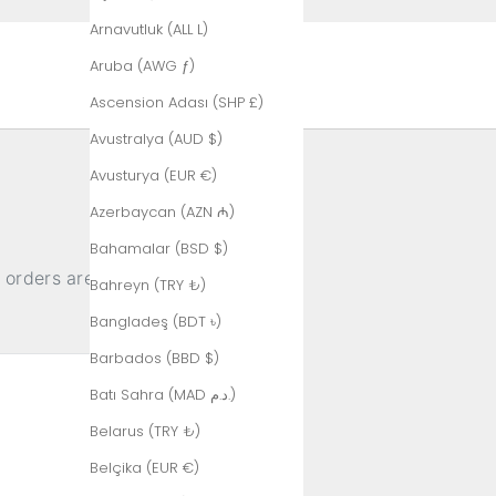
Arnavutluk (ALL L)
Aruba (AWG ƒ)
Ascension Adası (SHP £)
Avustralya (AUD $)
Avusturya (EUR €)
Azerbaycan (AZN ₼)
Bahamalar (BSD $)
 orders are
Bahreyn (TRY ₺)
Bangladeş (BDT ৳)
Barbados (BBD $)
Batı Sahra (MAD د.م.)
Belarus (TRY ₺)
Belçika (EUR €)