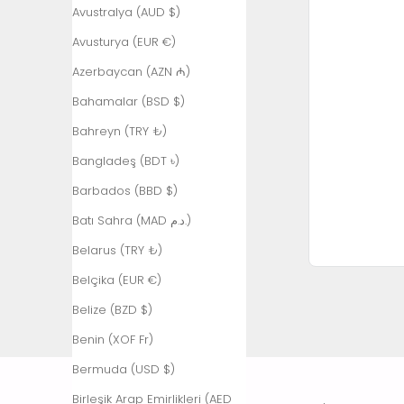
Avustralya (AUD $)
Avusturya (EUR €)
Azerbaycan (AZN ₼)
Bahamalar (BSD $)
Bahreyn (TRY ₺)
Bangladeş (BDT ৳)
Barbados (BBD $)
Batı Sahra (MAD د.م.)
Belarus (TRY ₺)
Belçika (EUR €)
Belize (BZD $)
Benin (XOF Fr)
Bermuda (USD $)
Birleşik Arap Emirlikleri (AED