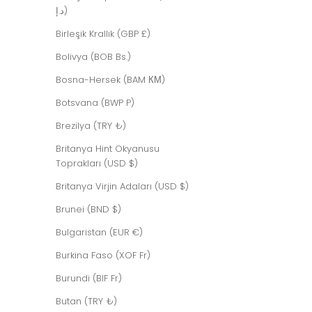
د.إ)
Birleşik Krallık (GBP £)
Bolivya (BOB Bs.)
Bosna-Hersek (BAM КМ)
Botsvana (BWP P)
Brezilya (TRY ₺)
Britanya Hint Okyanusu
Toprakları (USD $)
Britanya Virjin Adaları (USD $)
Brunei (BND $)
Bulgaristan (EUR €)
Burkina Faso (XOF Fr)
Burundi (BIF Fr)
Butan (TRY ₺)