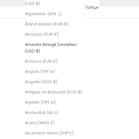
(USD $)
Türkçe
Afganistan (AFN ؋)
Åland Adaları (EUR €)
Almanya (EUR €)
Amerika Birleşik Devletleri
(USD $)
Andorra (EUR €)
Angola (TRY ₺)
Anguilla (XCD $)
Antigua ve Barbuda (XCD $)
Arjantin (TRY ₺)
Arnavutluk (ALL L)
Aruba (AWG ƒ)
Ascension Adası (SHP £)