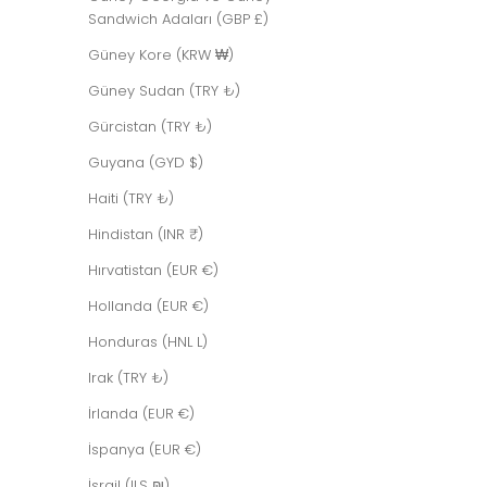
Sandwich Adaları (GBP £)
Güney Kore (KRW ₩)
Güney Sudan (TRY ₺)
Gürcistan (TRY ₺)
Guyana (GYD $)
Haiti (TRY ₺)
ECHO
İndirimli fiyat
Hindistan (INR ₹)
$577.00 USD
Hırvatistan (EUR €)
TÜKENDI
Hollanda (EUR €)
Honduras (HNL L)
Irak (TRY ₺)
İrlanda (EUR €)
İspanya (EUR €)
İsrail (ILS ₪)