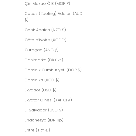
Çin Makao ÖİB (MOP P)
Cocos (Keeling) Adaları (AUD
$)
Cook Adaları (NZD $)
MAZZY CHAMPAGNE
Côte d’Ivoire (XOF Fr)
İndirimli fiyat
$409.00 USD
Curaçao (ANG ƒ)
Danimarka (DKK kr.)
Dominik Cumhuriyeti (DOP $)
Dominika (XCD $)
Ekvador (USD $)
Ekvator Ginesi (XAF CFA)
El Salvador (USD $)
Endonezya (IDR Rp)
Eritre (TRY ₺)