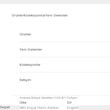
İçeriğe geç
Ürünler
Koleksiyonlar
Yeni Gelenler
Ürünler
Yeni Gelenler
Koleksiyonlar
İletişim
Amerika Birleşik Devletleri (USD $)
Türkçe
Ülke
Dil
Sepet
ABD Küçük Harici Adaları
English