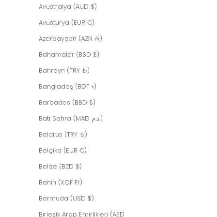
Avustralya (AUD $)
Avusturya (EUR €)
Azerbaycan (AZN ₼)
Bahamalar (BSD $)
Bahreyn (TRY ₺)
Bangladeş (BDT ৳)
Barbados (BBD $)
Batı Sahra (MAD د.م.)
Belarus (TRY ₺)
Way
Belçika (EUR €)
İndirimli fiyat
$619.00 USD
Belize (BZD $)
Benin (XOF Fr)
Bermuda (USD $)
Birleşik Arap Emirlikleri (AED