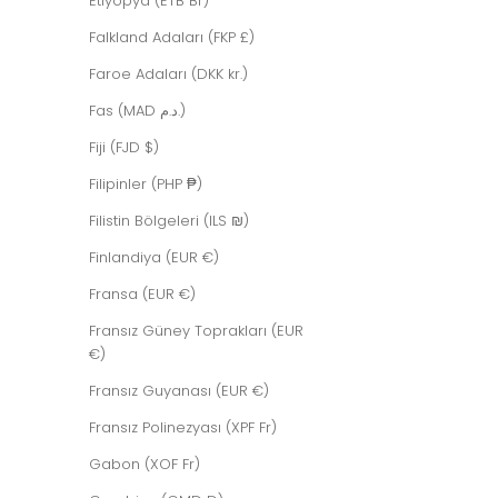
Etiyopya (ETB Br)
TÜKENDI
Falkland Adaları (FKP £)
Faroe Adaları (DKK kr.)
Fas (MAD د.م.)
Fiji (FJD $)
Filipinler (PHP ₱)
Filistin Bölgeleri (ILS ₪)
Finlandiya (EUR €)
Fransa (EUR €)
Fransız Güney Toprakları (EUR
€)
Fransız Guyanası (EUR €)
Fransız Polinezyası (XPF Fr)
Gabon (XOF Fr)