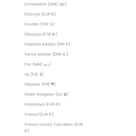
Ermenistan (AMD դր.)
Estonya (EUR €)
Esvatini (TRY ₺)
Etiyopya (ETB Br)
Falkland Adaları (FKP £)
Faroe Adaları (DKK kr.)
Fas (MAD د.م.)
Fiji (FJD $)
Filipinler (PHP ₱)
Filistin Bölgeleri (ILS ₪)
Finlandiya (EUR €)
Fransa (EUR €)
HELIX BLACK
İndirimli fiyat
$608.00 USD
Fransız Güney Toprakları (EUR
€)