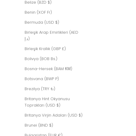
Belize (BZD $)
Benin (XOF Fr)
Bermuda (USD $)
Birleşik Arap Emirlikleri (AED
د.إ)
Birleşik Krallık (GBP £)
Bolivya (BOB Bs.)
Bosna-Hersek (BAM КМ)
Botsvana (BWP P)
Brezilya (TRY ₺)
HELIX CHAMPAGNE
İndirimli fiyat
Britanya Hint Okyanusu
$608.00 USD
Toprakları (USD $)
Britanya Virjin Adaları (USD $)
Brunei (BND $)
Bulgaristan (EUR €)