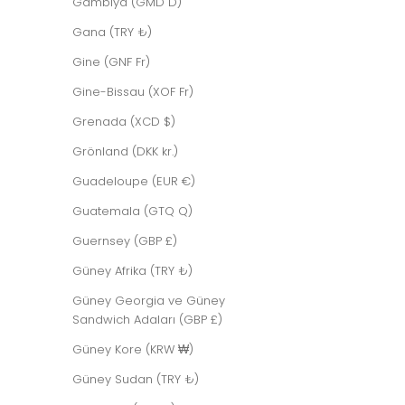
Gambiya (GMD D)
Gana (TRY ₺)
Gine (GNF Fr)
Gine-Bissau (XOF Fr)
Grenada (XCD $)
Grönland (DKK kr.)
PIXIE BLACK
Guadeloupe (EUR €)
Guatemala (GTQ Q)
Guernsey (GBP £)
Güney Afrika (TRY ₺)
Güney Georgia ve Güney
Sandwich Adaları (GBP £)
Güney Kore (KRW ₩)
Güney Sudan (TRY ₺)