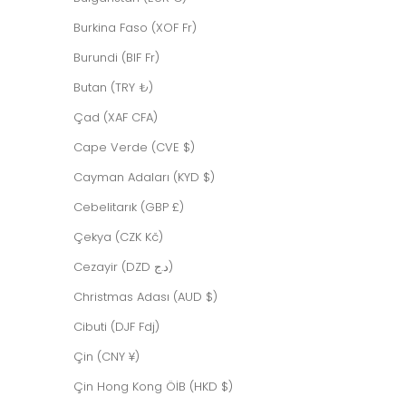
Burkina Faso (XOF Fr)
Burundi (BIF Fr)
Butan (TRY ₺)
Çad (XAF CFA)
Cape Verde (CVE $)
Cayman Adaları (KYD $)
Cebelitarık (GBP £)
Çekya (CZK Kč)
Cezayir (DZD د.ج)
Christmas Adası (AUD $)
Cibuti (DJF Fdj)
Çin (CNY ¥)
Çin Hong Kong ÖİB (HKD $)