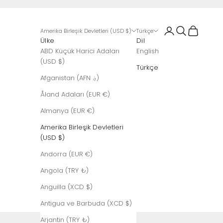
Giriş Yap
Ara
Sepet
Amerika Birleşik Devletleri (USD $)
Türkçe
Ülke
Dil
ABD Küçük Harici Adaları
English
(USD $)
Türkçe
Afganistan (AFN ؋)
Åland Adaları (EUR €)
Almanya (EUR €)
Amerika Birleşik Devletleri
(USD $)
Andorra (EUR €)
Angola (TRY ₺)
Anguilla (XCD $)
Antigua ve Barbuda (XCD $)
Arjantin (TRY ₺)