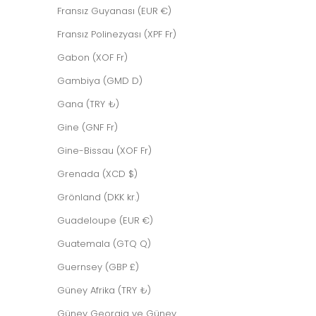
Fransız Guyanası (EUR €)
Fransız Polinezyası (XPF Fr)
Gabon (XOF Fr)
Gambiya (GMD D)
Gana (TRY ₺)
Gine (GNF Fr)
Gine-Bissau (XOF Fr)
Grenada (XCD $)
Grönland (DKK kr.)
Guadeloupe (EUR €)
Guatemala (GTQ Q)
Guernsey (GBP £)
Güney Afrika (TRY ₺)
Güney Georgia ve Güney