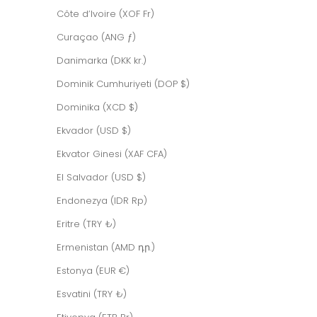
Côte d’Ivoire (XOF Fr)
Curaçao (ANG ƒ)
Danimarka (DKK kr.)
Dominik Cumhuriyeti (DOP $)
Dominika (XCD $)
Ekvador (USD $)
Ekvator Ginesi (XAF CFA)
El Salvador (USD $)
Endonezya (IDR Rp)
Eritre (TRY ₺)
Ermenistan (AMD դր.)
HELIX BORDEAUX
Estonya (EUR €)
İndirimli fiyat
$608.00 USD
Esvatini (TRY ₺)