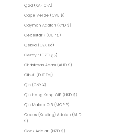
Çad (XAF CFA)
Cape Verde (CVE $)
Cayman Adaları (KYD $)
GREACE BORDEAUX
Cebelitarık (GBP £)
İndirimli fiyat
$619.00 USD
Çekya (CZK Kč)
Cezayir (DZD د.ج)
Christmas Adası (AUD $)
Cibuti (DJF Fdj)
Çin (CNY ¥)
Çin Hong Kong ÖİB (HKD $)
Çin Makao ÖİB (MOP P)
Cocos (Keeling) Adaları (AUD
$)
Cook Adaları (NZD $)