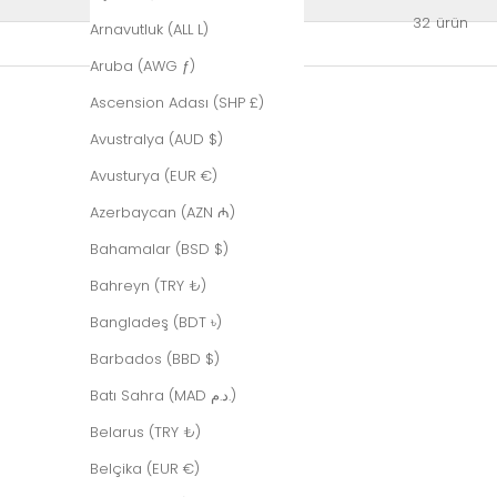
32 ürün
Arnavutluk (ALL L)
Aruba (AWG ƒ)
Ascension Adası (SHP £)
Avustralya (AUD $)
Avusturya (EUR €)
Azerbaycan (AZN ₼)
Bahamalar (BSD $)
Bahreyn (TRY ₺)
Bangladeş (BDT ৳)
Barbados (BBD $)
Batı Sahra (MAD د.م.)
Belarus (TRY ₺)
Belçika (EUR €)